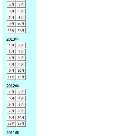
３月
４月
５月
６月
７月
８月
９月
10月
11月
12月
2013年
１月
２月
３月
４月
５月
６月
７月
８月
９月
10月
11月
12月
2012年
１月
２月
３月
４月
５月
６月
７月
８月
９月
10月
11月
12月
2011年